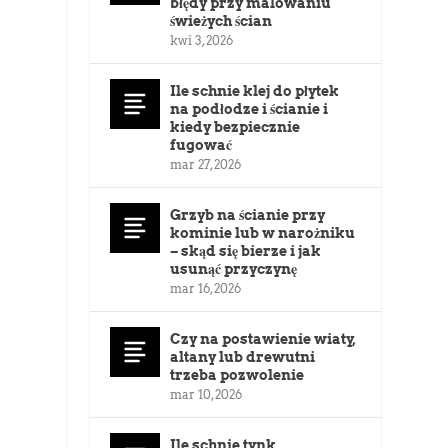
błędy przy malowaniu
świeżych ścian
kwi 3, 2026
Ile schnie klej do płytek
na podłodze i ścianie i
kiedy bezpiecznie
fugować
mar 27, 2026
Grzyb na ścianie przy
kominie lub w narożniku
– skąd się bierze i jak
usunąć przyczynę
mar 16, 2026
Czy na postawienie wiaty,
altany lub drewutni
trzeba pozwolenie
mar 10, 2026
Ile schnie tynk