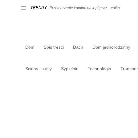
TRENDY:
Przemarzanie komina na 4 piętrze – cofka
Dom
Spis treści
Dach
Dom jednorodzinny
Sciany i sufity
Sypialnia
Technologia
Transpor