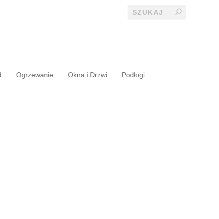
d
Ogrzewanie
Okna i Drzwi
Podłogi