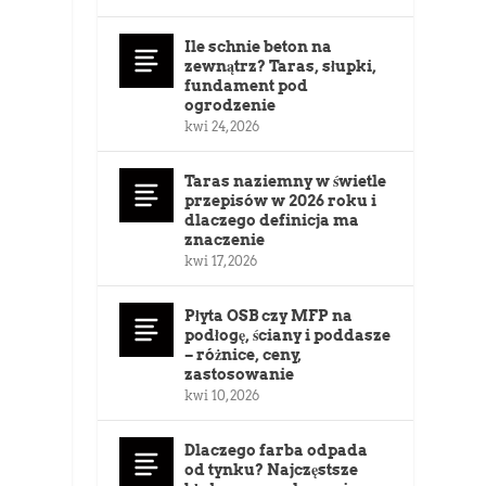
Ile schnie beton na
zewnątrz? Taras, słupki,
fundament pod
ogrodzenie
kwi 24, 2026
Taras naziemny w świetle
przepisów w 2026 roku i
dlaczego definicja ma
znaczenie
kwi 17, 2026
Płyta OSB czy MFP na
podłogę, ściany i poddasze
– różnice, ceny,
zastosowanie
kwi 10, 2026
Dlaczego farba odpada
od tynku? Najczęstsze