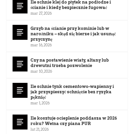
Ile schnie klej do płytek na podłodze i
ścianie i kiedy bezpiecznie fugować
mar 27, 2026
Grzyb na ścianie przy kominie lub w
narożniku – skąd się bierze i jak usunąć
przyczynę
mar 16, 2026
Czy na postawienie wiaty, altany lub
drewutni trzeba pozwolenie
mar 10, 2026
Ile schnie tynk cementowo-wapienny i
jak przyspieszyć schnięcie bez ryzyka
pęknięć
mar 1, 2026
Ile kosztuje ocieplenie poddasza w 2026
roku? Wełna czy piana PUR
lut 21, 2026