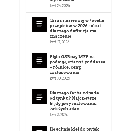
kwi 24, 2026
Taras naziemny w świetle
przepisów w 2026 roku i
dlaczego definicja ma
znaczenie
kwi 17, 2026
Płyta OSB czy MFP na
podłogę, ściany i poddasze
– różnice, ceny,
zastosowanie
kwi 10, 2026
Dlaczego farba odpada
od tynku? Najczęstsze
błędy przy malowaniu
świeżych ścian
kwi 3, 2026
Ile schnie klej do płytek