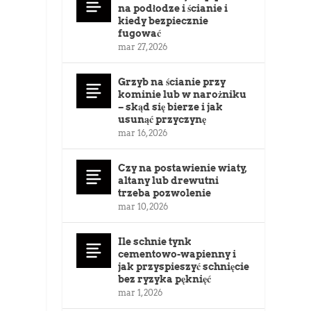
na podłodze i ścianie i
kiedy bezpiecznie
fugować
mar 27, 2026
Grzyb na ścianie przy
kominie lub w narożniku
– skąd się bierze i jak
usunąć przyczynę
mar 16, 2026
Czy na postawienie wiaty,
altany lub drewutni
trzeba pozwolenie
mar 10, 2026
Ile schnie tynk
cementowo-wapienny i
jak przyspieszyć schnięcie
bez ryzyka pęknięć
mar 1, 2026