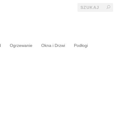
d
Ogrzewanie
Okna i Drzwi
Podłogi