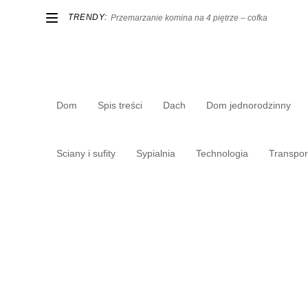
TRENDY:
Przemarzanie komina na 4 piętrze – cofka
Dom
Spis treści
Dach
Dom jednorodzinny
Sciany i sufity
Sypialnia
Technologia
Transpor