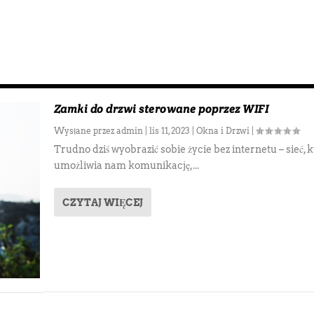
Zamki do drzwi sterowane poprzez WIFI
Wysłane przez
admin
|
lis 11, 2023
|
Okna i Drzwi
|
Trudno dziś wyobrazić sobie życie bez internetu – sieć, 
umożliwia nam komunikację,...
CZYTAJ WIĘCEJ