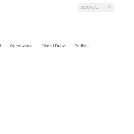
d
Ogrzewanie
Okna i Drzwi
Podłogi