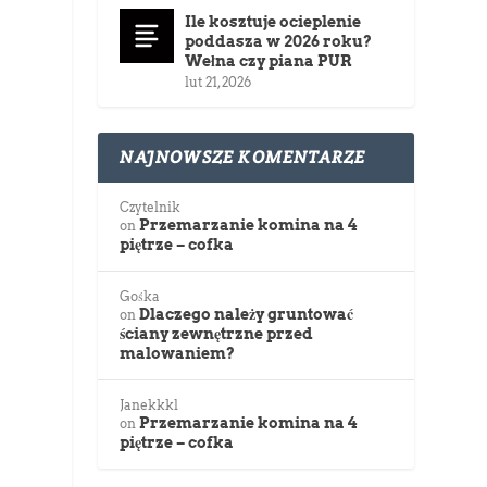
Ile kosztuje ocieplenie
poddasza w 2026 roku?
Wełna czy piana PUR
lut 21, 2026
NAJNOWSZE KOMENTARZE
Czytelnik
Przemarzanie komina na 4
on
piętrze – cofka
Gośka
Dlaczego należy gruntować
on
ściany zewnętrzne przed
malowaniem?
Janekkkl
Przemarzanie komina na 4
on
piętrze – cofka