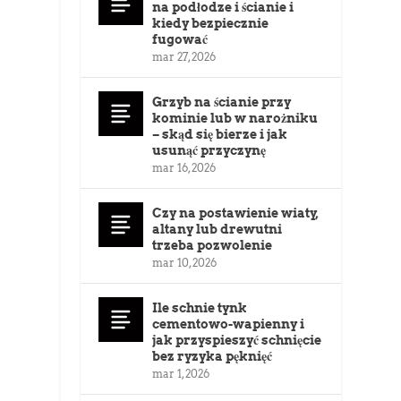
na podłodze i ścianie i
kiedy bezpiecznie
fugować
mar 27, 2026
Grzyb na ścianie przy
kominie lub w narożniku
– skąd się bierze i jak
usunąć przyczynę
mar 16, 2026
Czy na postawienie wiaty,
altany lub drewutni
trzeba pozwolenie
mar 10, 2026
Ile schnie tynk
cementowo-wapienny i
jak przyspieszyć schnięcie
bez ryzyka pęknięć
mar 1, 2026