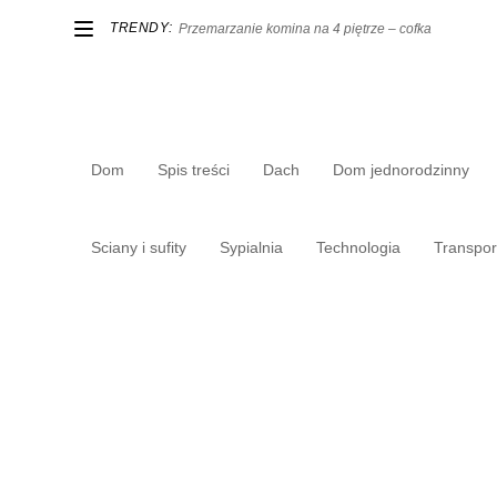
TRENDY:
Przemarzanie komina na 4 piętrze – cofka
Dom
Spis treści
Dach
Dom jednorodzinny
Sciany i sufity
Sypialnia
Technologia
Transpor