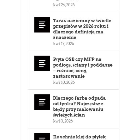
kwi 24, 2026
Taras naziemny w świetle
przepisów w 2026 roku i
dlaczego definicja ma
znaczenie
kwi 17, 2026
Płyta OSB czy MFP na
podłogę, ściany i poddasze
– różnice, ceny,
zastosowanie
kwi 10, 2026
Dlaczego farba odpada
od tynku? Najczęstsze
błędy przy malowaniu
świeżych ścian
kwi 3, 2026
Ile schnie klej do płytek