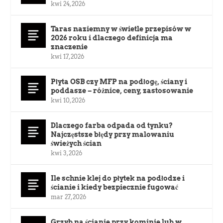
kwi 24, 2026
Taras naziemny w świetle przepisów w
2026 roku i dlaczego definicja ma
znaczenie
kwi 17, 2026
Płyta OSB czy MFP na podłogę, ściany i
poddasze – różnice, ceny, zastosowanie
kwi 10, 2026
Dlaczego farba odpada od tynku?
Najczęstsze błędy przy malowaniu
świeżych ścian
kwi 3, 2026
Ile schnie klej do płytek na podłodze i
ścianie i kiedy bezpiecznie fugować
mar 27, 2026
Grzyb na ścianie przy kominie lub w