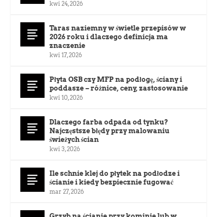
kwi 24, 2026
Taras naziemny w świetle przepisów w
2026 roku i dlaczego definicja ma
znaczenie
kwi 17, 2026
Płyta OSB czy MFP na podłogę, ściany i
poddasze – różnice, ceny, zastosowanie
kwi 10, 2026
Dlaczego farba odpada od tynku?
Najczęstsze błędy przy malowaniu
świeżych ścian
kwi 3, 2026
Ile schnie klej do płytek na podłodze i
ścianie i kiedy bezpiecznie fugować
mar 27, 2026
Grzyb na ścianie przy kominie lub w