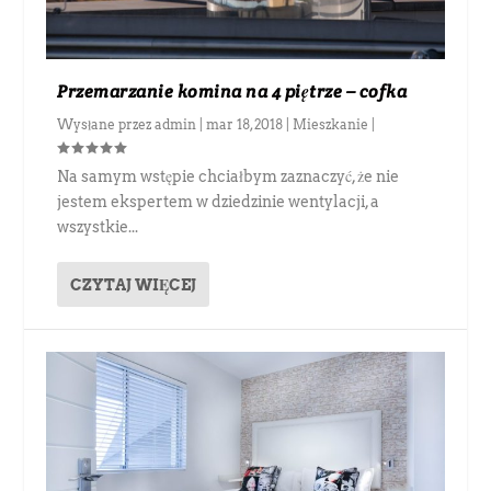
Przemarzanie komina na 4 piętrze – cofka
Wysłane przez
admin
|
mar 18, 2018
|
Mieszkanie
|
Na samym wstępie chciałbym zaznaczyć, że nie
jestem ekspertem w dziedzinie wentylacji, a
wszystkie...
CZYTAJ WIĘCEJ