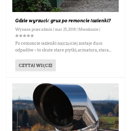
Gdzie wyrzucić gruz po remoncie łazienki?
Wysłane przez
admin
|
mar 25, 2018
|
Mieszkanie
|
Po remoncie łazienki najczęściej zostaje dużo
odpadów – to skute stare płytki, armatura, stara...
CZYTAJ WIĘCEJ