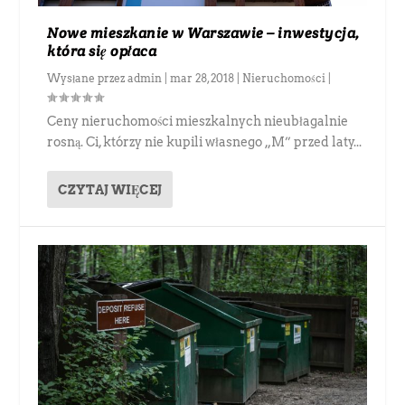
Nowe mieszkanie w Warszawie – inwestycja,
która się opłaca
Wysłane przez
admin
|
mar 28, 2018
|
Nieruchomości
|
Ceny nieruchomości mieszkalnych nieubłagalnie
rosną. Ci, którzy nie kupili własnego „M” przed laty...
CZYTAJ WIĘCEJ