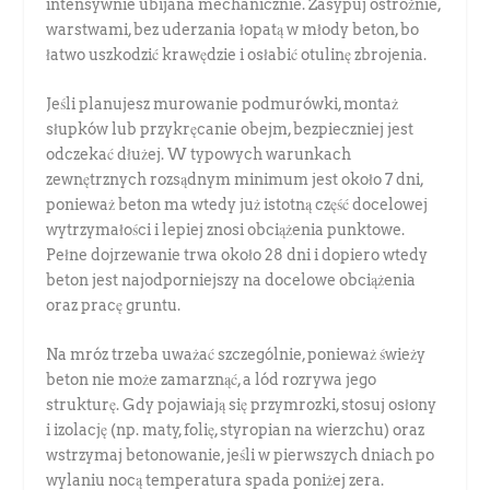
intensywnie ubijana mechanicznie. Zasypuj ostrożnie,
warstwami, bez uderzania łopatą w młody beton, bo
łatwo uszkodzić krawędzie i osłabić otulinę zbrojenia.
Jeśli planujesz murowanie podmurówki, montaż
słupków lub przykręcanie obejm, bezpieczniej jest
odczekać dłużej. W typowych warunkach
zewnętrznych rozsądnym minimum jest około 7 dni,
ponieważ beton ma wtedy już istotną część docelowej
wytrzymałości i lepiej znosi obciążenia punktowe.
Pełne dojrzewanie trwa około 28 dni i dopiero wtedy
beton jest najodporniejszy na docelowe obciążenia
oraz pracę gruntu.
Na mróz trzeba uważać szczególnie, ponieważ świeży
beton nie może zamarznąć, a lód rozrywa jego
strukturę. Gdy pojawiają się przymrozki, stosuj osłony
i izolację (np. maty, folię, styropian na wierzchu) oraz
wstrzymaj betonowanie, jeśli w pierwszych dniach po
wylaniu nocą temperatura spada poniżej zera.