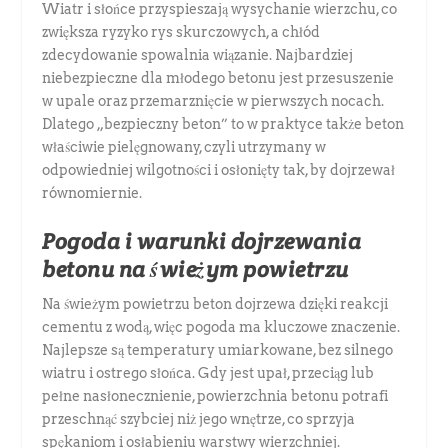
Wiatr i słońce przyspieszają wysychanie wierzchu, co
zwiększa ryzyko rys skurczowych, a chłód
zdecydowanie spowalnia wiązanie. Najbardziej
niebezpieczne dla młodego betonu jest przesuszenie
w upale oraz przemarznięcie w pierwszych nocach.
Dlatego „bezpieczny beton” to w praktyce także beton
właściwie pielęgnowany, czyli utrzymany w
odpowiedniej wilgotności i osłonięty tak, by dojrzewał
równomiernie.
Pogoda i warunki dojrzewania
betonu na świeżym powietrzu
Na świeżym powietrzu beton dojrzewa dzięki reakcji
cementu z wodą, więc pogoda ma kluczowe znaczenie.
Najlepsze są temperatury umiarkowane, bez silnego
wiatru i ostrego słońca. Gdy jest upał, przeciąg lub
pełne nasłonecznienie, powierzchnia betonu potrafi
przeschnąć szybciej niż jego wnętrze, co sprzyja
spękaniom i osłabieniu warstwy wierzchniej.