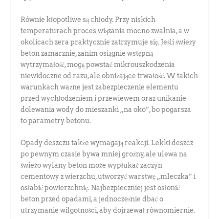
Równie kłopotliwe są chłody. Przy niskich
temperaturach proces wiązania mocno zwalnia, a w
okolicach zera praktycznie zatrzymuje się. Jeśli świeży
beton zamarznie, zanim osiągnie wstępną
wytrzymałość, mogą powstać mikrouszkodzenia
niewidoczne od razu, ale obniżające trwałość. W takich
warunkach ważne jest zabezpieczenie elementu
przed wychłodzeniem i przewiewem oraz unikanie
dolewania wody do mieszanki „na oko”, bo pogarsza
to parametry betonu.
Opady deszczu także wymagają reakcji. Lekki deszcz
po pewnym czasie bywa mniej groźny, ale ulewa na
świeżo wylany beton może wypłukać zaczyn
cementowy z wierzchu, utworzyć warstwę „mleczka” i
osłabić powierzchnię. Najbezpieczniej jest osłonić
beton przed opadami, a jednocześnie dbać o
utrzymanie wilgotności, aby dojrzewał równomiernie.