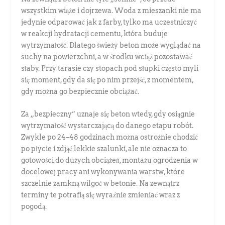
wszystkim wiąże i dojrzewa. Woda z mieszanki nie ma
jedynie odparować jak z farby, tylko ma uczestniczyć
w reakcji hydratacji cementu, która buduje
wytrzymałość. Dlatego świeży beton może wyglądać na
suchy na powierzchni, a w środku wciąż pozostawać
słaby. Przy tarasie czy stopach pod słupki często myli
się moment, gdy da się po nim przejść, z momentem,
gdy można go bezpiecznie obciążać.
Za „bezpieczny” uznaje się beton wtedy, gdy osiągnie
wytrzymałość wystarczającą do danego etapu robót.
Zwykle po 24–48 godzinach można ostrożnie chodzić
po płycie i zdjąć lekkie szalunki, ale nie oznacza to
gotowości do dużych obciążeń, montażu ogrodzenia w
docelowej pracy ani wykonywania warstw, które
szczelnie zamkną wilgoć w betonie. Na zewnątrz
terminy te potrafią się wyraźnie zmieniać wraz z
pogodą.