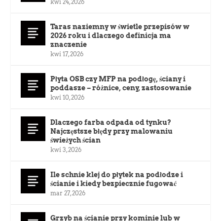
kwi 24, 2026
Taras naziemny w świetle przepisów w
2026 roku i dlaczego definicja ma
znaczenie
kwi 17, 2026
Płyta OSB czy MFP na podłogę, ściany i
poddasze – różnice, ceny, zastosowanie
kwi 10, 2026
Dlaczego farba odpada od tynku?
Najczęstsze błędy przy malowaniu
świeżych ścian
kwi 3, 2026
Ile schnie klej do płytek na podłodze i
ścianie i kiedy bezpiecznie fugować
mar 27, 2026
Grzyb na ścianie przy kominie lub w