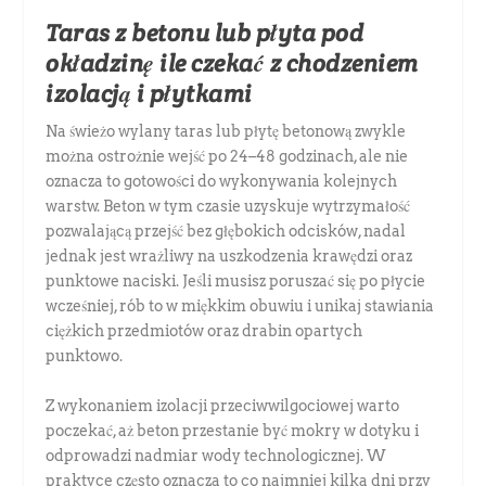
Taras z betonu lub płyta pod
okładzinę ile czekać z chodzeniem
izolacją i płytkami
Na świeżo wylany taras lub płytę betonową zwykle
można ostrożnie wejść po 24–48 godzinach, ale nie
oznacza to gotowości do wykonywania kolejnych
warstw. Beton w tym czasie uzyskuje wytrzymałość
pozwalającą przejść bez głębokich odcisków, nadal
jednak jest wrażliwy na uszkodzenia krawędzi oraz
punktowe naciski. Jeśli musisz poruszać się po płycie
wcześniej, rób to w miękkim obuwiu i unikaj stawiania
ciężkich przedmiotów oraz drabin opartych
punktowo.
Z wykonaniem izolacji przeciwwilgociowej warto
poczekać, aż beton przestanie być mokry w dotyku i
odprowadzi nadmiar wody technologicznej. W
praktyce często oznacza to co najmniej kilka dni przy