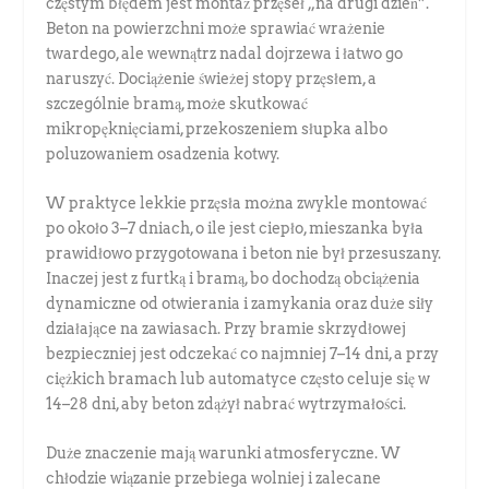
częstym błędem jest montaż przęseł „na drugi dzień”.
Beton na powierzchni może sprawiać wrażenie
twardego, ale wewnątrz nadal dojrzewa i łatwo go
naruszyć. Dociążenie świeżej stopy przęsłem, a
szczególnie bramą, może skutkować
mikropęknięciami, przekoszeniem słupka albo
poluzowaniem osadzenia kotwy.
W praktyce lekkie przęsła można zwykle montować
po około 3–7 dniach, o ile jest ciepło, mieszanka była
prawidłowo przygotowana i beton nie był przesuszany.
Inaczej jest z furtką i bramą, bo dochodzą obciążenia
dynamiczne od otwierania i zamykania oraz duże siły
działające na zawiasach. Przy bramie skrzydłowej
bezpieczniej jest odczekać co najmniej 7–14 dni, a przy
ciężkich bramach lub automatyce często celuje się w
14–28 dni, aby beton zdążył nabrać wytrzymałości.
Duże znaczenie mają warunki atmosferyczne. W
chłodzie wiązanie przebiega wolniej i zalecane