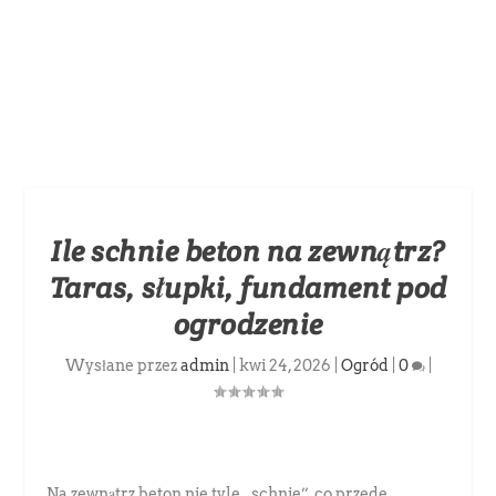
Ile schnie beton na zewnątrz?
Taras, słupki, fundament pod
ogrodzenie
Wysłane przez
admin
|
kwi 24, 2026
|
Ogród
|
0
|
Na zewnątrz beton nie tyle „schnie”, co przede