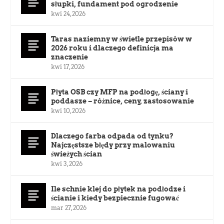
słupki, fundament pod ogrodzenie
kwi 24, 2026
Taras naziemny w świetle przepisów w
2026 roku i dlaczego definicja ma
znaczenie
kwi 17, 2026
Płyta OSB czy MFP na podłogę, ściany i
poddasze – różnice, ceny, zastosowanie
kwi 10, 2026
Dlaczego farba odpada od tynku?
Najczęstsze błędy przy malowaniu
świeżych ścian
kwi 3, 2026
Ile schnie klej do płytek na podłodze i
ścianie i kiedy bezpiecznie fugować
mar 27, 2026