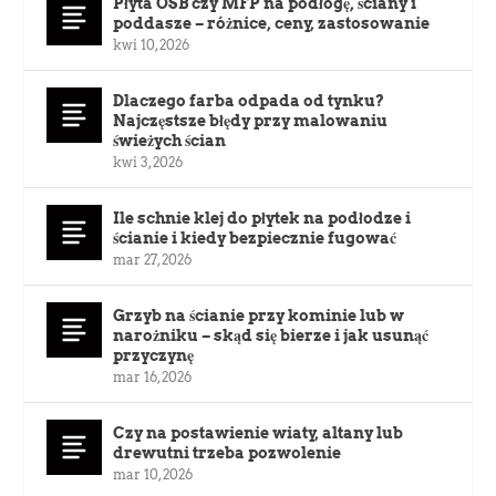
Płyta OSB czy MFP na podłogę, ściany i
poddasze – różnice, ceny, zastosowanie
kwi 10, 2026
Dlaczego farba odpada od tynku?
Najczęstsze błędy przy malowaniu
świeżych ścian
kwi 3, 2026
Ile schnie klej do płytek na podłodze i
ścianie i kiedy bezpiecznie fugować
mar 27, 2026
Grzyb na ścianie przy kominie lub w
narożniku – skąd się bierze i jak usunąć
przyczynę
mar 16, 2026
Czy na postawienie wiaty, altany lub
drewutni trzeba pozwolenie
mar 10, 2026