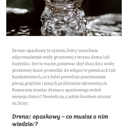
Drenaż opaskowy to system, który umożliwia
odprowadzenie wody gruntowej z terenu domu lub
budynku. Jest to ważne, ponieważ zbyt duża ilość wody
gruntowej może prowadzić do wilgoci w piwnicach lub
fundamentach, co z kolei powoduje powstawanie
pleśni, grzybów i innych problemów zdrowotnych.
Rozważasz montaż drenażu opaskowego wokół
swojego domu? Dowiedz się, z jakim kosztem musisz
się liczyć.
Drenaż opaskowy – co musisz o nim
wiedzieć?