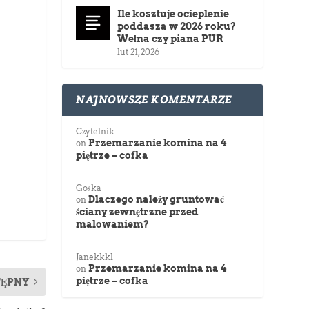
Ile kosztuje ocieplenie
poddasza w 2026 roku?
Wełna czy piana PUR
lut 21, 2026
NAJNOWSZE KOMENTARZE
Czytelnik
Przemarzanie komina na 4
on
piętrze – cofka
Gośka
Dlaczego należy gruntować
on
ściany zewnętrzne przed
malowaniem?
Janekkkl
Przemarzanie komina na 4
on
piętrze – cofka
TĘPNY