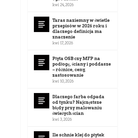
kwi 24, 2026
Taras naziemny w świetle
przepisów w 2026 roku i
dlaczego definicja ma
znaczenie
kwi 17, 2026
Płyta OSB czy MFP na
podłogę, ściany i poddasze
– różnice, ceny,
zastosowanie
kwi 10, 2026
Dlaczego farba odpada
od tynku? Najczęstsze
błędy przy malowaniu
świeżych ścian
kwi 3, 2026
Ile schnie klej do płytek