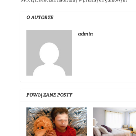
NR, czyli kauczuk naturalny w przemyśle gumowym
O AUTORZE
admin
POWIĄZANE POSTY