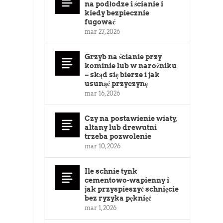
na podłodze i ścianie i
u
kiedy bezpiecznie
fugować
mar 27, 2026
Grzyb na ścianie przy
kominie lub w narożniku
– skąd się bierze i jak
usunąć przyczynę
mar 16, 2026
Czy na postawienie wiaty,
altany lub drewutni
trzeba pozwolenie
mar 10, 2026
Ile schnie tynk
cementowo-wapienny i
jak przyspieszyć schnięcie
bez ryzyka pęknięć
mar 1, 2026