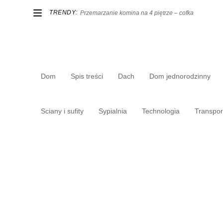
TRENDY:
Przemarzanie komina na 4 piętrze – cofka
Dom
Spis treści
Dach
Dom jednorodzinny
Sciany i sufity
Sypialnia
Technologia
Transpor