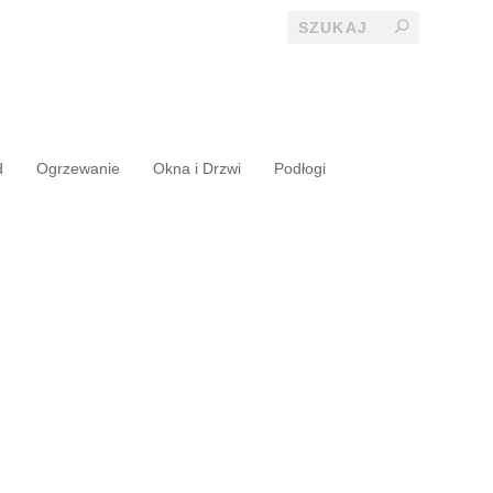
d
Ogrzewanie
Okna i Drzwi
Podłogi