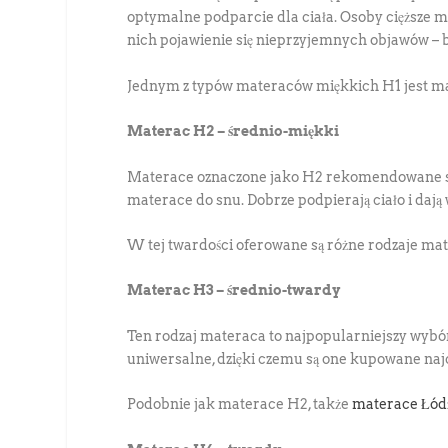
optymalne podparcie dla ciała. Osoby cięższe
nich pojawienie się nieprzyjemnych objawów – b
Jednym z typów materaców miękkich H1 jest mat
Materac H2 – średnio-miękki
Materace oznaczone jako H2 rekomendowane są d
materace do snu. Dobrze podpierają ciało i dają
W tej twardości oferowane są różne rodzaje m
Materac H3 – średnio-twardy
Ten rodzaj materaca to najpopularniejszy wybó
uniwersalne, dzięki czemu są one kupowane najcz
Podobnie jak materace H2, także
materace Łód