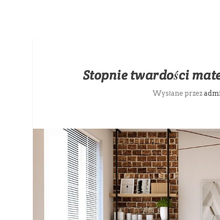
Stopnie twardości mate
Wysłane przez
adm