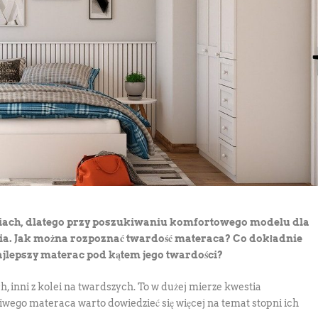
iach, dlatego przy poszukiwaniu komfortowego modelu dla
nia. Jak można rozpoznać twardość materaca? Co dokładnie
ajlepszy materac pod kątem jego twardości?
 inni z kolei na twardszych. To w dużej mierze kwestia
wego materaca warto dowiedzieć się więcej na temat stopni ich