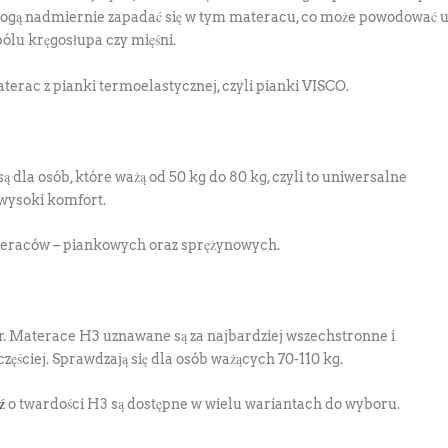
 mogą nadmiernie zapadać się w tym materacu, co może powodować 
ólu kręgosłupa czy mięśni.
erac z pianki termoelastycznej, czyli pianki VISCO.
la osób, które ważą od 50 kg do 80 kg, czyli to uniwersalne
 wysoki komfort.
ateraców – piankowych oraz sprężynowych.
r. Materace H3 uznawane są za najbardziej wszechstronne i
ęściej. Sprawdzają się dla osób ważących 70-110 kg.
ź
o twardości H3 są dostępne w wielu wariantach do wyboru.