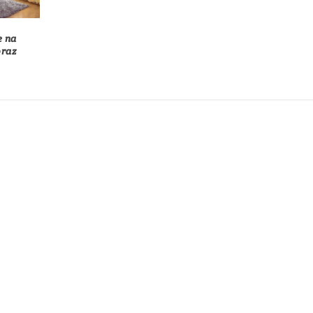
e na
oraz