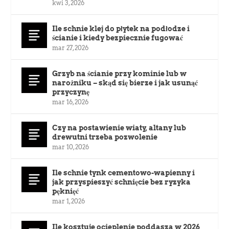
kwi 3, 2026
Ile schnie klej do płytek na podłodze i
ścianie i kiedy bezpiecznie fugować
mar 27, 2026
Grzyb na ścianie przy kominie lub w
narożniku – skąd się bierze i jak usunąć
przyczynę
mar 16, 2026
Czy na postawienie wiaty, altany lub
drewutni trzeba pozwolenie
mar 10, 2026
Ile schnie tynk cementowo-wapienny i
jak przyspieszyć schnięcie bez ryzyka
pęknięć
mar 1, 2026
Ile kosztuje ocieplenie poddasza w 2026