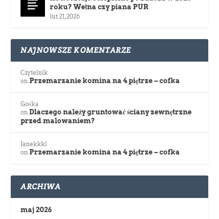
roku? Wełna czy piana PUR
lut 21, 2026
NAJNOWSZE KOMENTARZE
Czytelnik
Przemarzanie komina na 4 piętrze – cofka
on
Gośka
Dlaczego należy gruntować ściany zewnętrzne
on
przed malowaniem?
Janekkkl
Przemarzanie komina na 4 piętrze – cofka
on
ARCHIWA
maj 2026