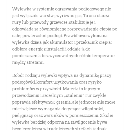
Wylewka w systemie ogrzewania podłogowego nie
jest wyłącznie warstwą wyrównującą. To ona otacza
rury lub przewody grzewcze, stabilizuje je i
odpowiada za równomierne rozprowadzenie ciepła po
całej powierzchni podłogi. Prawidłowo wykonana
wylewka działa jak akumulator i przekaźnik ciepła:
odbiera energię z instalacji i oddaje ją do
pomieszczenia bez wyczuwalnych różnic temperatur
między strefami.
Dobór rodzaju wylewki wpływa na dynamikę pracy
podłogówki, komfort użytkowania oraz ryzyko
problemów w przyszłości. Materiał o lepszym
przewodzeniu i szczelnym „otuleniu” rur zwykle
poprawia efektywność grzania, ale jednocześnie może
mieć większe wymagania dotyczące wilgotności,
pielęgnacji oraz warunków w pomieszczeniu. Z kolei
wylewka bardziej odporna na zawilgocenie bywa
bezpieczniejsza w trudniejszych strefach, jednak