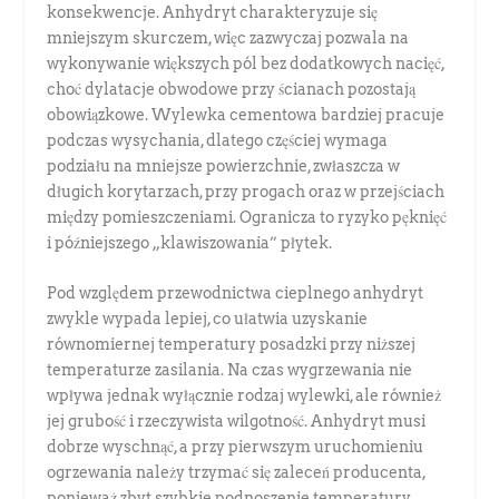
konsekwencje. Anhydryt charakteryzuje się
mniejszym skurczem, więc zazwyczaj pozwala na
wykonywanie większych pól bez dodatkowych nacięć,
choć dylatacje obwodowe przy ścianach pozostają
obowiązkowe. Wylewka cementowa bardziej pracuje
podczas wysychania, dlatego częściej wymaga
podziału na mniejsze powierzchnie, zwłaszcza w
długich korytarzach, przy progach oraz w przejściach
między pomieszczeniami. Ogranicza to ryzyko pęknięć
i późniejszego „klawiszowania” płytek.
Pod względem przewodnictwa cieplnego anhydryt
zwykle wypada lepiej, co ułatwia uzyskanie
równomiernej temperatury posadzki przy niższej
temperaturze zasilania. Na czas wygrzewania nie
wpływa jednak wyłącznie rodzaj wylewki, ale również
jej grubość i rzeczywista wilgotność. Anhydryt musi
dobrze wyschnąć, a przy pierwszym uruchomieniu
ogrzewania należy trzymać się zaleceń producenta,
ponieważ zbyt szybkie podnoszenie temperatury