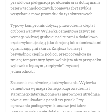
prawidłowa pielęgnacja po ułożeniu oraz dotrzymanie
przerw technologicznych, ponieważ zbyt szybkie
wysychanie może prowadzić do rys skurczowych.
Typowy kompromis dotyczy przewodzenia ciepła i
grubości warstwy. Wylewka cementowa zazwyczaj
wymaga większej grubości nad rurami, a dodatkowo
często wykonuje się ją jako zbrojoną lub z domieszkami
ograniczającymi skurcz. Zwiększa to masę i
bezwładność cieplną podłogi, przez co reakcja na
zmianę temperatury bywa wolniejsza niż w przypadku
wylewek o lepszym „rozpływie” i wyższej
jednorodności.
Znaczenie ma również jakość wykonania. Wylewka
cementowa wymaga równego rozprowadzenia i
starannego zatarcia, ponieważ nierówności utrudniają
późniejsze układanie paneli czy płytek. Przy
ogrzewaniu podłogowym kluczowe jest także
poprawne wykonanie dylatacji oraz przeprowadzenie