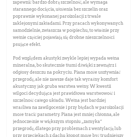
zapewnić bardzo dobrą szczelność, ale wymaga
starannego docięcia, ułożenia bez szczelin oraz
poprawnie wykonanej paroizolacji z trwale
zaklejonymi zakładami. Przy pracach wykonywanych
samodzielnie, zwłaszcza w pośpiechu, to właśnie przy
wełnie częściej pojawiają się drobne nieszczelności
psujące efekt.
Pod względem akustyki zwykle lepiej wypada wełna
mineralna, bo skutecznie tłumi dźwięki z zewnątrz i
odgłosy deszczu na pokryciu. Piana może usztywniać
przegrodę, ale nie zawsze daje tak wyraźny komfort
akustyczny jak gruba warstwa wełny. W kwestii
wilgoci decydująca jest prawidłowa warstwowość i
szczelność całego układu. Wełna jest bardziej
wrażliwa na zawilgocenie i przy błędach w paroizolacji
może tracić parametry. Piana jest mniej chłonna, ale
jednocześnie w większym stopniu „zamyka”
przegrodę, dlatego przy problemach z wentylacją lub
przy przeciekach z dachu kłopot może być trudniejszy