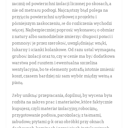
zacznij od powierzchni izolacji liczonej po skosach, a
nie od metrażu podłogi. Najczęstszy błąd polega na
przyjęciu powierzchni użytkowej z projektu i
późniejszym zaskoczeniu, że do rozliczenia wychodzi
więcej. Najbezpieczniej poprosić wykonawcę o obmiar
z natury albo samodzielnie zmierzyć długości połaci i
pomnożyć je przez szerokość, uwzględniając wnęki,
lukarny i ścianki kolankowe. Od razu ustal wymaganą
grubość izolacji oraz to, czy w cenie ma być dodatkowa
warstwa pod rusztem i ewentualna szczelina
wentylacyjna, bo te elementy potrafią istotnie zmienić
koszt, czasem bardziej niż sam wybór między wełną a
pianą.
Żeby uniknąć przepłacania, dopilnuj, by wycena była
rozbita na zakres prac i materiałów, które faktycznie
kupujesz, czyli materiał izolacyjny, robociznę,
przygotowanie podłoża, paroizolację z taśmami,
zabudowę płytami g-k oraz obróbki przy oknach