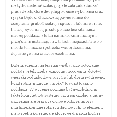
nie tylko materiał izolacyjny, ale cała „układanka”
prac i detali, które decydują o czasie wykonania oraz
ryzyku błędów. Kluczowe są powierzchnia do
ocieplenia, grubość izolacji i sposób ułożenia warstw.
Inaczej wycenia się proste połacie bez załamań, a
inaczej poddasze z lukarnami, koszami i licznymi
przejściami instalacji, bo w takich miejscach łatwo o
mostki termiczne i potrzeba więcej docinania,
dopasowywania oraz doszczelniania.
Duże znaczenie ma też stan więźby i przygotowanie
podłoża. Jeżeli trzeba wzmocnić mocowania, dołożyć
wieszaki pod zabudowę, oczyścić lub dosuszyć drewno,
koszt rośnie, mimo że „na oko” to wciąż to samo
poddasze. W wycenie powinna być uwzględniona
także kompletność systemu, czyli paroizolacja, taśmy
uszczelniające oraz prawidłowe połączenia przy
murłacie, kominie i oknach dachowych. To elementy
mało spektakularne, ale kluczowe dla szczelności i