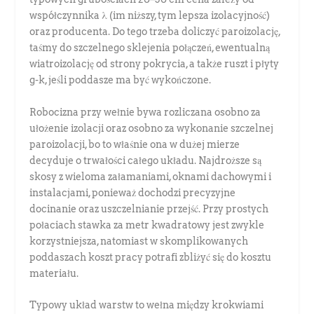
współczynnika λ (im niższy, tym lepsza izolacyjność)
oraz producenta. Do tego trzeba doliczyć paroizolację,
taśmy do szczelnego sklejenia połączeń, ewentualną
wiatroizolację od strony pokrycia, a także ruszt i płyty
g-k, jeśli poddasze ma być wykończone.
Robocizna przy wełnie bywa rozliczana osobno za
ułożenie izolacji oraz osobno za wykonanie szczelnej
paroizolacji, bo to właśnie ona w dużej mierze
decyduje o trwałości całego układu. Najdroższe są
skosy z wieloma załamaniami, oknami dachowymi i
instalacjami, ponieważ dochodzi precyzyjne
docinanie oraz uszczelnianie przejść. Przy prostych
połaciach stawka za metr kwadratowy jest zwykle
korzystniejsza, natomiast w skomplikowanych
poddaszach koszt pracy potrafi zbliżyć się do kosztu
materiału.
Typowy układ warstw to wełna między krokwiami