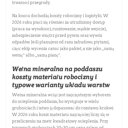
trwałości przegrody.
Na końcu dochodzą koszty robocizny i logistyki. W
2026 roku płaci się również za utrudniony dostęp
(praca na wysokości, rusztowanie, wąskie wejście),
zabezpieczenie wnętrz przed pyłem oraz wywóz
odpadów. Jeśli planujesz od razu zabudowę płytami,
część ekip wycenia całość jako pakiet, a nie jako „samą
wełnę” albo „samą pianę”.
Wełna mineralna na poddaszu
koszty materiału robocizny i
typowe warianty układu warstw
Wełna mineralna wciąż jest najczęstszym wyborem
do ocieplenia poddasza, bo występuje w wielu
grubościach i łatwo ją dopasować do rozstawu krokwi.
W 2026 roku koszt materiału najczęściej liczy się w
przeliczeniu na metr kwadratowy ocieplenia. Przy
typowych grubościach 20–30 cm cena zależy od