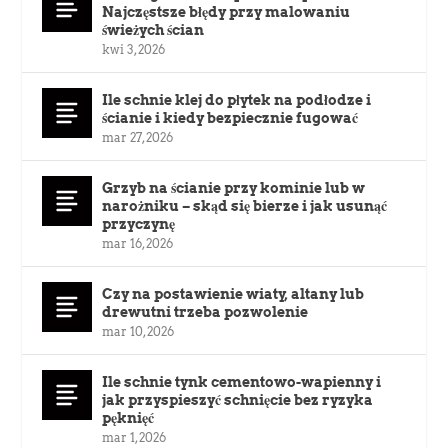
Najczęstsze błędy przy malowaniu
świeżych ścian
kwi 3, 2026
Ile schnie klej do płytek na podłodze i
ścianie i kiedy bezpiecznie fugować
mar 27, 2026
Grzyb na ścianie przy kominie lub w
narożniku – skąd się bierze i jak usunąć
przyczynę
mar 16, 2026
Czy na postawienie wiaty, altany lub
drewutni trzeba pozwolenie
mar 10, 2026
Ile schnie tynk cementowo-wapienny i
jak przyspieszyć schnięcie bez ryzyka
pęknięć
mar 1, 2026