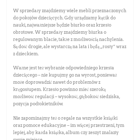
W sprzedaży znajdziemy wiele mebli przeznaczonych
do pokojów dziecięcych. Gdy urządzamy kącik do
nauki, najważniejsze będzie biurko oraz krzesło
obrotowe. W sprzedaży znajdziemy biurka o
regulowanym blacie, także z możliwością nachylenia.
Są dość drogie, ale wystarczą na lata i będą „rosły” wraz
z dzieckiem.
Ważne jest też wybranie odpowiedniego krzesła
dziecięcego – nie kupujmy go na wyrost, ponieważ
może doprowadzić nawet do problemów z
kręgosłupem. Krzesło powinno mieć szeroką
możliwość regulacji – wysokość, głębokość siedziska,
pozycja podłokietników.
Nie zapominajmy też o regale na wszystkie książki
oraz pomoce edukacyjne – im więcej przestrzeni, tym
lepiej, aby każda książka, album czy zeszyt znalazły
swoje miejsce.