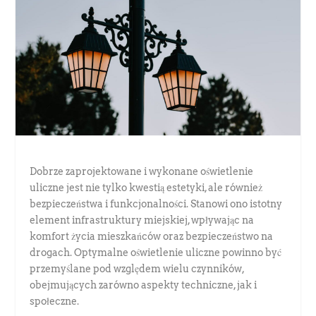
Dobrze zaprojektowane i wykonane oświetlenie
uliczne jest nie tylko kwestią estetyki, ale również
bezpieczeństwa i funkcjonalności. Stanowi ono istotny
element infrastruktury miejskiej, wpływając na
komfort życia mieszkańców oraz bezpieczeństwo na
drogach. Optymalne oświetlenie uliczne powinno być
przemyślane pod względem wielu czynników,
obejmujących zarówno aspekty techniczne, jak i
społeczne.