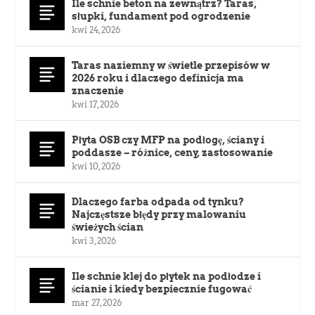
Ile schnie beton na zewnątrz? Taras,
słupki, fundament pod ogrodzenie
kwi 24, 2026
Taras naziemny w świetle przepisów w
2026 roku i dlaczego definicja ma
znaczenie
kwi 17, 2026
Płyta OSB czy MFP na podłogę, ściany i
poddasze – różnice, ceny, zastosowanie
kwi 10, 2026
Dlaczego farba odpada od tynku?
Najczęstsze błędy przy malowaniu
świeżych ścian
kwi 3, 2026
Ile schnie klej do płytek na podłodze i
ścianie i kiedy bezpiecznie fugować
mar 27, 2026