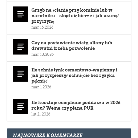
Grzyb na ścianie przy kominie lub w
narożniku – skąd się bierze i jak usunąć
przyczynę
mar 16, 2026
Czy na postawienie wiaty, altany lub
drewutni trzeba pozwolenie
mar 10, 2026
Ile schnie tynk cementowo-wapienny i
jak przyspieszyć schnięcie bez ryzyka
pęknięć
mar 1, 2026
Ile kosztuje ocieplenie poddasza w 2026
roku? Wełna czy piana PUR
lut 21, 2026
NAJNOWSZE KOMENTARZE