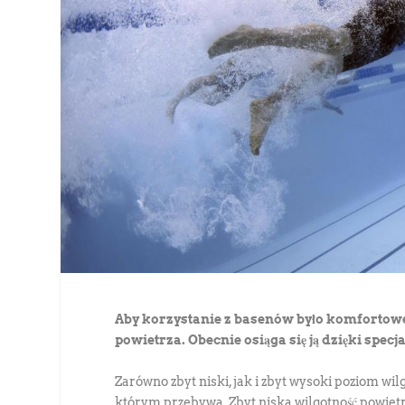
Aby korzystanie z basenów było komfortowe,
powietrza. Obecnie osiąga się ją dzięki sp
Zarówno zbyt niski, jak i zbyt wysoki poziom wil
którym przebywa. Zbyt niska wilgotność powietr