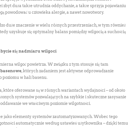
i zbyt duża także utrudnia oddychanie, a także sprzyja pojawianiu
 mogą powodować u człowieka alergie, a nawet nowotwory.
zo duże znaczenie w wielu różnych przestrzeniach, w tym również
wtedy uzyskuje się optymalny balans pomiędzy wilgocią a suchością
bycie się nadmiaru wilgoci
erna wilgoć powietrza. W związku z tym stosuje się tam
 basenowe
, których zadaniem jest aktywne odprowadzanie
o poziomu w hali basenu.
 które oferowane są w różnych wariantach wydajności – od około
łożonych systemów pozwalających na szybkie i skuteczne zasysanie
 i oddawanie we właściwym poziomie wilgotności.
kże jako elementy systemów zautomatyzowanych. Wobec tego
gotności automatycznie według ustawień użytkownika – dzięki tem