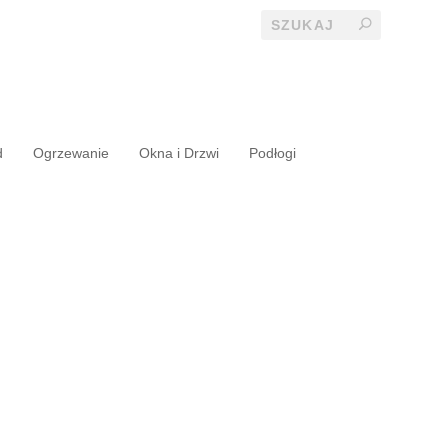
d
Ogrzewanie
Okna i Drzwi
Podłogi