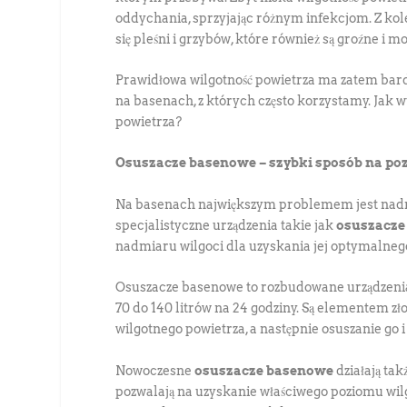
oddychania, sprzyjając różnym infekcjom. Z kole
się pleśni i grzybów, które również są groźne i
Prawidłowa wilgotność powietrza ma zatem bard
na basenach, z których często korzystamy. Jak 
powietrza?
Osuszacze basenowe – szybki sposób na poz
Na basenach największym problemem jest nadmi
specjalistyczne urządzenia takie jak
osuszacze
nadmiaru wilgoci dla uzyskania jej optymalneg
Osuszacze basenowe to rozbudowane urządzenia,
70 do 140 litrów na 24 godziny. Są elementem z
wilgotnego powietrza, a następnie osuszanie go
Nowoczesne
osuszacze basenowe
działają ta
pozwalają na uzyskanie właściwego poziomu wil