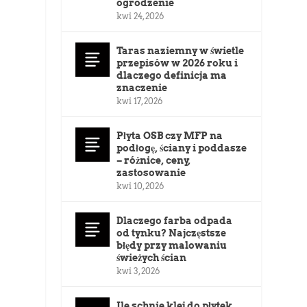
ogrodzenie
kwi 24, 2026
Taras naziemny w świetle
przepisów w 2026 roku i
dlaczego definicja ma
znaczenie
kwi 17, 2026
Płyta OSB czy MFP na
podłogę, ściany i poddasze
– różnice, ceny,
zastosowanie
kwi 10, 2026
Dlaczego farba odpada
od tynku? Najczęstsze
błędy przy malowaniu
świeżych ścian
kwi 3, 2026
u
Ile schnie klej do płytek