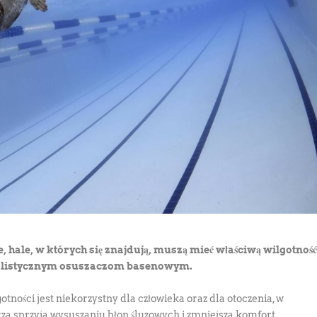
 hale, w których się znajdują, muszą mieć właściwą wilgotnoś
ecjalistycznym osuszaczom basenowym.
gotności jest niekorzystny dla człowieka oraz dla otoczenia, w
za sprzyja wysuszaniu błon śluzowych i zmniejsza komfort