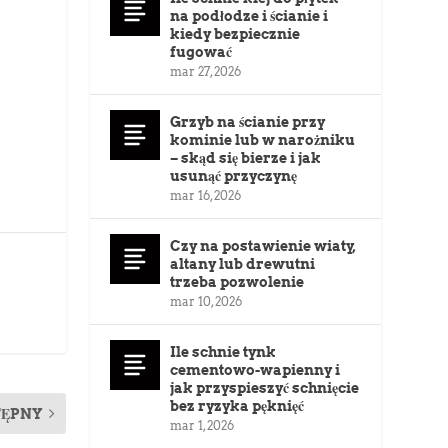
na podłodze i ścianie i
kiedy bezpiecznie
fugować
mar 27, 2026
Grzyb na ścianie przy
kominie lub w narożniku
– skąd się bierze i jak
usunąć przyczynę
mar 16, 2026
Czy na postawienie wiaty,
altany lub drewutni
trzeba pozwolenie
mar 10, 2026
Ile schnie tynk
cementowo-wapienny i
jak przyspieszyć schnięcie
bez ryzyka pęknięć
TĘPNY
mar 1, 2026