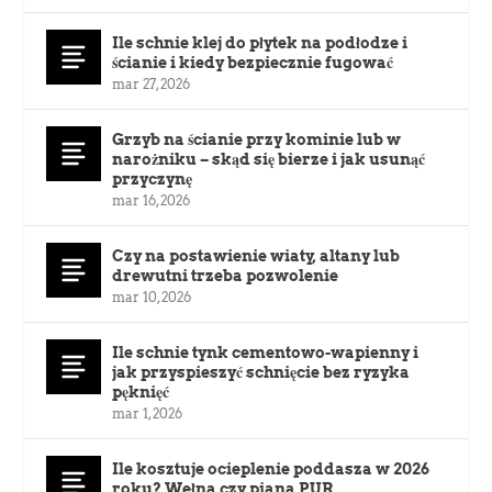
Ile schnie klej do płytek na podłodze i
ścianie i kiedy bezpiecznie fugować
mar 27, 2026
Grzyb na ścianie przy kominie lub w
narożniku – skąd się bierze i jak usunąć
przyczynę
mar 16, 2026
Czy na postawienie wiaty, altany lub
drewutni trzeba pozwolenie
mar 10, 2026
Ile schnie tynk cementowo-wapienny i
jak przyspieszyć schnięcie bez ryzyka
pęknięć
mar 1, 2026
Ile kosztuje ocieplenie poddasza w 2026
roku? Wełna czy piana PUR