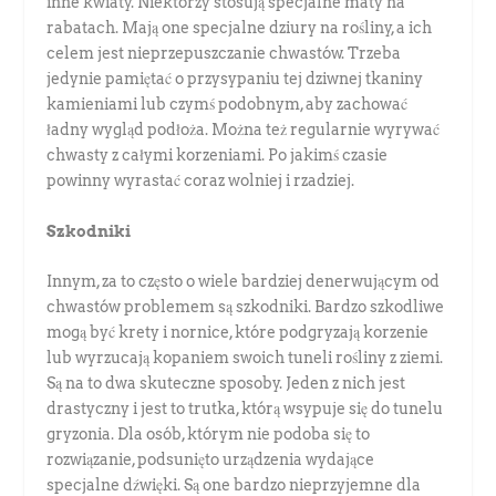
inne kwiaty. Niektórzy stosują specjalne maty na
rabatach. Mają one specjalne dziury na rośliny, a ich
celem jest nieprzepuszczanie chwastów. Trzeba
jedynie pamiętać o przysypaniu tej dziwnej tkaniny
kamieniami lub czymś podobnym, aby zachować
ładny wygląd podłoża. Można też regularnie wyrywać
chwasty z całymi korzeniami. Po jakimś czasie
powinny wyrastać coraz wolniej i rzadziej.
Szkodniki
Innym, za to często o wiele bardziej denerwującym od
chwastów problemem są szkodniki. Bardzo szkodliwe
mogą być krety i nornice, które podgryzają korzenie
lub wyrzucają kopaniem swoich tuneli rośliny z ziemi.
Są na to dwa skuteczne sposoby. Jeden z nich jest
drastyczny i jest to trutka, którą wsypuje się do tunelu
gryzonia. Dla osób, którym nie podoba się to
rozwiązanie, podsunięto urządzenia wydające
specjalne dźwięki. Są one bardzo nieprzyjemne dla