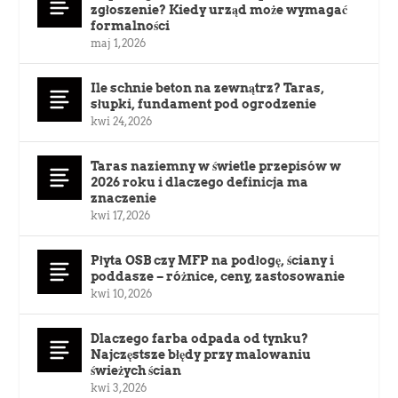
zgłoszenie? Kiedy urząd może wymagać
formalności
maj 1, 2026
Ile schnie beton na zewnątrz? Taras,
słupki, fundament pod ogrodzenie
kwi 24, 2026
Taras naziemny w świetle przepisów w
2026 roku i dlaczego definicja ma
znaczenie
kwi 17, 2026
Płyta OSB czy MFP na podłogę, ściany i
poddasze – różnice, ceny, zastosowanie
kwi 10, 2026
Dlaczego farba odpada od tynku?
Najczęstsze błędy przy malowaniu
świeżych ścian
kwi 3, 2026