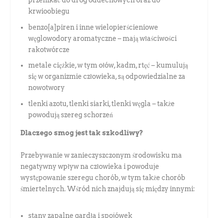
krwioobiegu
benzo[a]piren i inne wielopierścieniowe
węglowodory aromatyczne – mają właściwości
rakotwórcze
metale ciężkie, w tym ołów, kadm, rtęć – kumulują
się w organizmie człowieka, są odpowiedzialne za
nowotwory
tlenki azotu, tlenki siarki, tlenki węgla – także
powodują szereg schorzeń
Dlaczego smog jest tak szkodliwy?
Przebywanie w zanieczyszczonym środowisku ma
negatywny wpływ na człowieka i powoduje
występowanie szeregu chorób, w tym także chorób
śmiertelnych. Wśród nich znajdują się między innymi:
stany zapalne gardła i spojówek