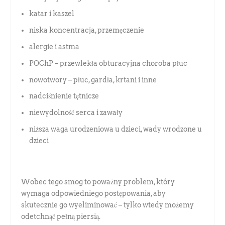
katar i kaszel
niska koncentracja, przemęczenie
alergie i astma
POChP – przewlekła obturacyjna choroba płuc
nowotwory – płuc, gardła, krtani i inne
nadciśnienie tętnicze
niewydolność serca i zawały
niższa waga urodzeniowa u dzieci, wady wrodzone u
dzieci
Wobec tego smog to poważny problem, który
wymaga odpowiedniego postępowania, aby
skutecznie go wyeliminować – tylko wtedy możemy
odetchnąć pełną piersią.