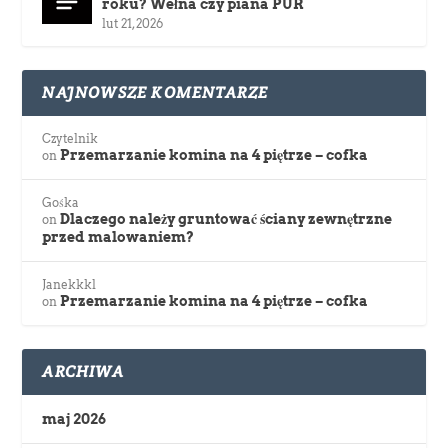
roku? Wełna czy piana PUR
lut 21, 2026
NAJNOWSZE KOMENTARZE
Czytelnik
Przemarzanie komina na 4 piętrze – cofka
on
Gośka
Dlaczego należy gruntować ściany zewnętrzne
on
przed malowaniem?
Janekkkl
Przemarzanie komina na 4 piętrze – cofka
on
ARCHIWA
maj 2026