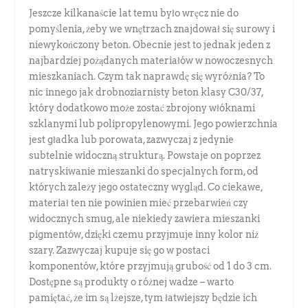
Jeszcze kilkanaście lat temu było wręcz nie do
pomyślenia, żeby we wnętrzach znajdował się surowy i
niewykończony beton. Obecnie jest to jednak jeden z
najbardziej pożądanych materiałów w nowoczesnych
mieszkaniach. Czym tak naprawdę się wyróżnia? To
nic innego jak drobnoziarnisty beton klasy C30/37,
który dodatkowo może zostać zbrojony włóknami
szklanymi lub polipropylenowymi. Jego powierzchnia
jest gładka lub porowata, zazwyczaj z jedynie
subtelnie widoczną strukturą. Powstaje on poprzez
natryskiwanie mieszanki do specjalnych form, od
których zależy jego ostateczny wygląd. Co ciekawe,
materiał ten nie powinien mieć przebarwień czy
widocznych smug, ale niekiedy zawiera mieszanki
pigmentów, dzięki czemu przyjmuje inny kolor niż
szary. Zazwyczaj kupuje się go w postaci
komponentów, które przyjmują grubość od 1 do 3 cm.
Dostępne są produkty o różnej wadze – warto
pamiętać, że im są lżejsze, tym łatwiejszy będzie ich