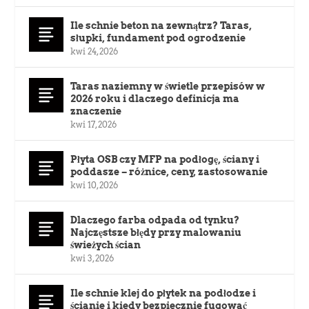
Ile schnie beton na zewnątrz? Taras,
słupki, fundament pod ogrodzenie
kwi 24, 2026
Taras naziemny w świetle przepisów w
2026 roku i dlaczego definicja ma
znaczenie
kwi 17, 2026
Płyta OSB czy MFP na podłogę, ściany i
poddasze – różnice, ceny, zastosowanie
kwi 10, 2026
Dlaczego farba odpada od tynku?
Najczęstsze błędy przy malowaniu
świeżych ścian
kwi 3, 2026
Ile schnie klej do płytek na podłodze i
ścianie i kiedy bezpiecznie fugować