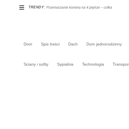
TRENDY:
Przemarzanie komina na 4 piętrze – cofka
Dom
Spis treści
Dach
Dom jednorodzinny
Sciany i sufity
Sypialnia
Technologia
Transpor