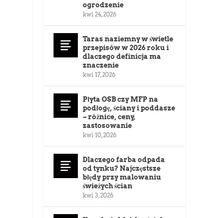
ogrodzenie
kwi 24, 2026
Taras naziemny w świetle
przepisów w 2026 roku i
dlaczego definicja ma
znaczenie
kwi 17, 2026
Płyta OSB czy MFP na
podłogę, ściany i poddasze
– różnice, ceny,
zastosowanie
kwi 10, 2026
Dlaczego farba odpada
od tynku? Najczęstsze
błędy przy malowaniu
świeżych ścian
kwi 3, 2026