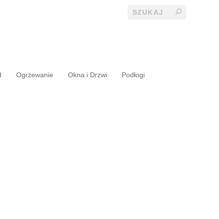
d
Ogrzewanie
Okna i Drzwi
Podłogi