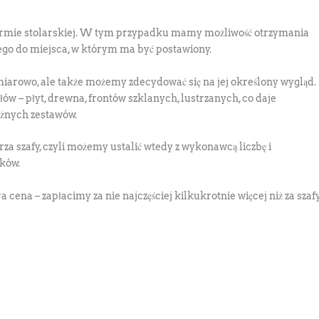
firmie stolarskiej. W tym przypadku mamy możliwość otrzymania
o do miejsca, w którym ma być postawiony.
arowo, ale także możemy zdecydować się na jej określony wygląd.
łów – płyt, drewna, frontów szklanych, lustrzanych, co daje
żnych zestawów.
za szafy, czyli możemy ustalić wtedy z wykonawcą liczbę i
ików.
ena – zapłacimy za nie najczęściej kilkukrotnie więcej niż za szaf