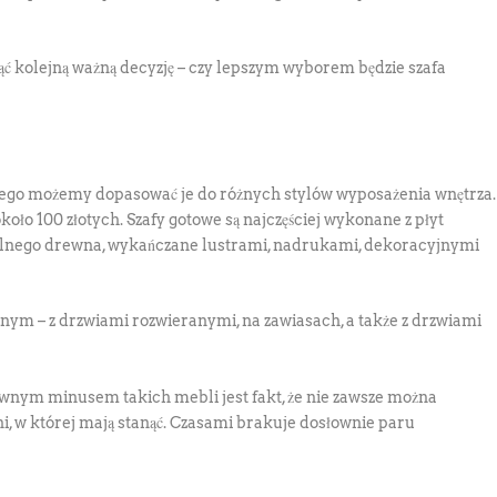
ć kolejną ważną decyzję – czy lepszym wyborem będzie szafa
tego możemy dopasować je do różnych stylów wyposażenia wnętrza.
oło 100 złotych. Szafy gotowe są najczęściej wykonane z płyt
alnego drewna, wykańczane lustrami, nadrukami, dekoracyjnymi
nym – z drzwiami rozwieranymi, na zawiasach, a także z drzwiami
wnym minusem takich mebli jest fakt, że nie zawsze można
i, w której mają stanąć. Czasami brakuje dosłownie paru