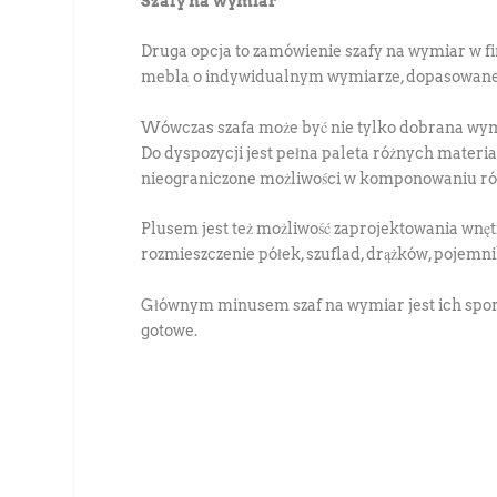
Szafy na wymiar
Druga opcja to zamówienie szafy na wymiar w 
mebla o indywidualnym wymiarze, dopasowaneg
Wówczas szafa może być nie tylko dobrana wymi
Do dyspozycji jest pełna paleta różnych materia
nieograniczone możliwości w komponowaniu ró
Plusem jest też możliwość zaprojektowania wnętr
rozmieszczenie półek, szuflad, drążków, pojemn
Głównym minusem szaf na wymiar jest ich spora c
gotowe.