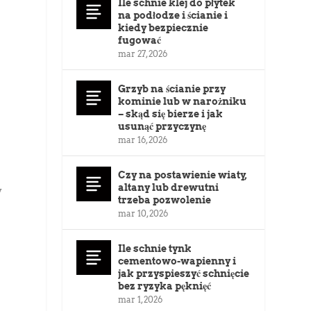
Ile schnie klej do płytek
na podłodze i ścianie i
kiedy bezpiecznie
fugować
mar 27, 2026
Grzyb na ścianie przy
kominie lub w narożniku
– skąd się bierze i jak
usunąć przyczynę
mar 16, 2026
Czy na postawienie wiaty,
altany lub drewutni
y
trzeba pozwolenie
mar 10, 2026
Ile schnie tynk
cementowo-wapienny i
jak przyspieszyć schnięcie
bez ryzyka pęknięć
mar 1, 2026