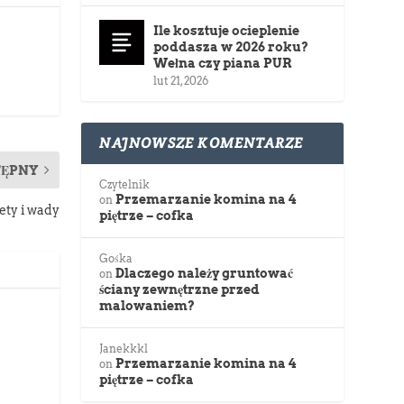
Ile kosztuje ocieplenie
poddasza w 2026 roku?
Wełna czy piana PUR
lut 21, 2026
NAJNOWSZE KOMENTARZE
TĘPNY
Czytelnik
Przemarzanie komina na 4
on
ety i wady
piętrze – cofka
Gośka
Dlaczego należy gruntować
on
ściany zewnętrzne przed
malowaniem?
Janekkkl
Przemarzanie komina na 4
on
piętrze – cofka