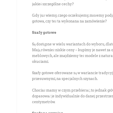
jakieś szczególne cechy?
Gdy już wiemy, czego oczekujemy, możemy podją
gotowa, czy też ta wykonana na zamówienie?
Szafy gotowe
Są dostępne w wielu wariantach do wyboru, dla
Mają również niskie ceny – kupimy je nawet za ok
meblowych, ale znajdziemy też modele z natur
okuciami.
Szafy gotowe oferowane są w wariancie tradycyj
przesuwnymi, na specjalnych szynach.
Chociaż mamy w czym przebierać, to jednak głó
dopasować je indywidualnie do danej przestrzen
centymetrów.